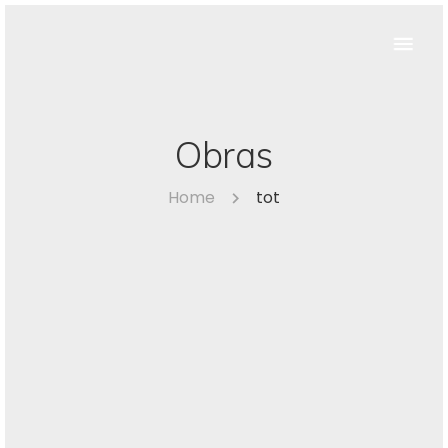
Obras
Home
tot
habitatge en edifici plurifamiliar. reforma