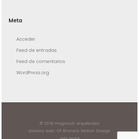
Meta
Acceder
Feed de entradas
Feed de comentarios
WordPress.org
© 2019
magrinyà arquitectes
disseny web:
DF Brand & Motion Design
avís legal