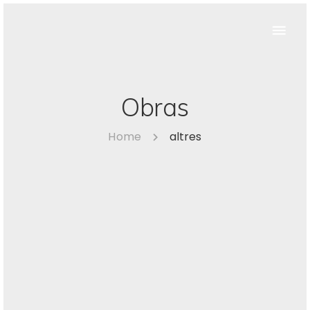
Obras
Home
altres
assistència tècnica a direcció d’obra
d’interiorisme i urbanització d’espais exteriors de
l’edifici del GAS NATURAL