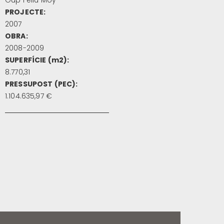
Gup Feliu Moy
PROJECTE:
2007
OBRA:
2008-2009
SUPERFÍCIE (m2):
8.770,31
PRESSUPOST (PEC):
1.104.635,97 €