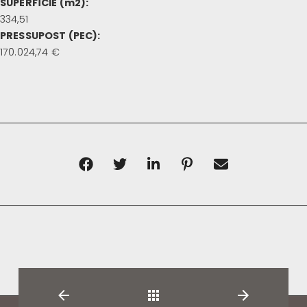
SUPERFÍCIE (m2):
334,51
PRESSUPOST (PEC):
170.024,74 €